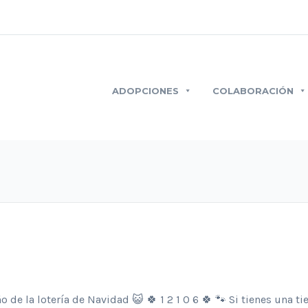
ADOPCIONES
COLABORACIÓN
de la lotería de Navidad 😺 🍀 1 2 1 0 6 🍀 🐾 Si tienes una ti