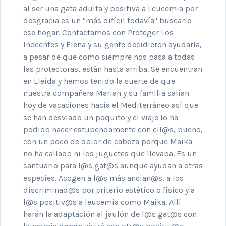
al ser una gata adulta y positiva a Leucemia por
desgracia es un "más difícil todavía" buscarle
ese hogar. Contactamos con Proteger Los
Inocentes y Elena y su gente decidieron ayudarla,
a pesar de que como siempre nos pasa a todas
las protectoras, están hasta arriba. Se encuentran
en Lleida y hemos tenido la suerte de que
nuestra compañera Marian y su familia salían
hoy de vacaciones hacia el Mediterráneo así que
se han desviado un poquito y el viaje lo ha
podido hacer estupendamente con ell@s, bueno,
con un poco de dolor de cabeza porque Maika
no ha callado ni los juguetes que llevaba. Es un
santuario para l@s gat@s aunque ayudan a otras
especies. Acogen a l@s más ancian@s, a los
discriminad@s por criterio estético o físico y a
l@s positiv@s a leucemia como Maika. Allí
harán la adaptación al jaulón de l@s gat@s con